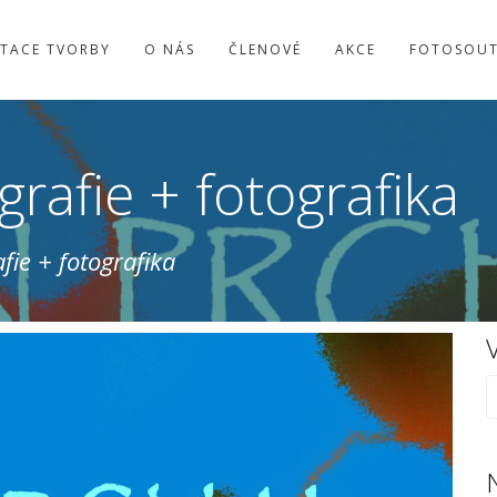
TACE TVORBY
O NÁS
ČLENOVÉ
AKCE
FOTOSOU
grafie + fotografika
fie + fotografika