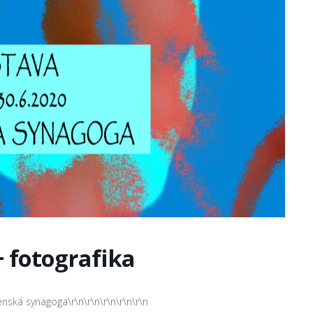
+ fotografika
lenská synagoga\r\n\r\n\r\n\r\n\r\n