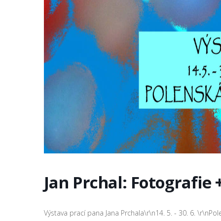
Jan Prchal: Fotografie 
Výstava prací pana Jana Prchala\r\n14. 5. - 30. 6. \r\nPo