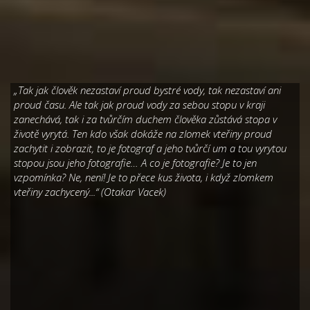
„Tak jak člověk nezastaví proud bystré vody, tak nezastaví ani
proud času. Ale tak jak proud vody za sebou stopu v kraji
zanechává, tak i za tvůrčím duchem člověka zůstává stopa v
životě vyrytá. Ten kdo však dokáže na zlomek vteřiny proud
zachytit i zobrazit, to je fotograf a jeho tvůrčí um a tou vyrytou
stopou jsou jeho fotografie… A co je fotografie? Je to jen
vzpomínka? Ne, není! Je to přece kus života, i když zlomkem
vteřiny zachycený...“ (Otakar Vacek)